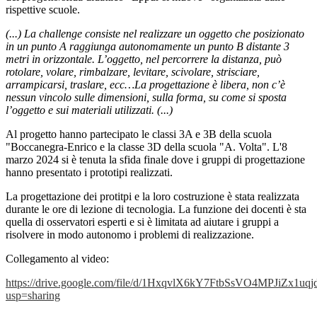
rispettive scuole.
(...) La challenge consiste nel realizzare un oggetto che posizionato
in un punto A raggiunga autonomamente un punto B distante 3
metri in orizzontale. L’oggetto, nel percorrere la distanza, può
rotolare, volare, rimbalzare, levitare, scivolare, strisciare,
arrampicarsi, traslare, ecc…La progettazione è libera, non c’è
nessun vincolo sulle dimensioni, sulla forma, su come si sposta
l’oggetto e sui materiali utilizzati. (...)
Al progetto hanno partecipato le classi 3A e 3B della scuola
"Boccanegra-Enrico e la classe 3D della scuola "A. Volta". L'8
marzo 2024 si è tenuta la sfida finale dove i gruppi di progettazione
hanno presentato i prototipi realizzati.
La progettazione dei protitpi e la loro costruzione è stata realizzata
durante le ore di lezione di tecnologia. La funzione dei docenti è sta
quella di osservatori esperti e si è limitata ad aiutare i gruppi a
risolvere in modo autonomo i problemi di realizzazione.
Collegamento al video:
https://drive.google.com/file/d/1HxqvlX6kY7FtbSsVO4MPJiZx1uqj
usp=sharing