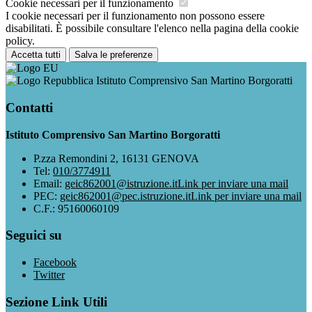
Cookie necessari per il funzionamento
I cookie necessari per il funzionamento non possono essere
disabilitati. È possibile consultare l'elenco nella pagina della cookie
policy.
Accetta tutti
Salva le preferenze
Istituto Comprensivo San Martino Borgoratti
Contatti
Istituto Comprensivo San Martino Borgoratti
P.zza Remondini 2, 16131 GENOVA
Tel:
010/3774911
Email:
geic862001@istruzione.it
Link per inviare una mail
PEC:
geic862001@pec.istruzione.it
Link per inviare una mail
C.F.: 95160060109
Seguici su
Facebook
Twitter
Sezione Link Utili