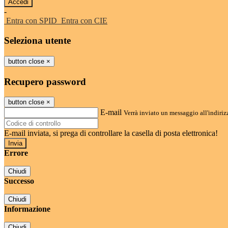
-
Entra con SPID
Entra con CIE
Seleziona utente
button close
×
Recupero password
button close
×
E-mail
Verrà inviato un messaggio all'indirizz
E-mail inviata, si prega di controllare la casella di posta elettronica!
Errore
Chiudi
Successo
Chiudi
Informazione
Chiudi