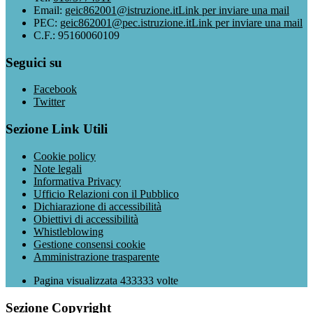
Email:
geic862001@istruzione.it
Link per inviare una mail
PEC:
geic862001@pec.istruzione.it
Link per inviare una mail
C.F.: 95160060109
Seguici su
Facebook
Twitter
Sezione Link Utili
Cookie policy
Note legali
Informativa Privacy
Ufficio Relazioni con il Pubblico
Dichiarazione di accessibilità
Obiettivi di accessibilità
Whistleblowing
Gestione consensi cookie
Amministrazione trasparente
Pagina visualizzata
433333
volte
Sezione Copyright