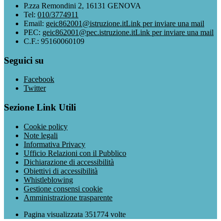
P.zza Remondini 2, 16131 GENOVA
Tel:
010/3774911
Email:
geic862001@istruzione.it
Link per inviare una mail
PEC:
geic862001@pec.istruzione.it
Link per inviare una mail
C.F.: 95160060109
Seguici su
Facebook
Twitter
Sezione Link Utili
Cookie policy
Note legali
Informativa Privacy
Ufficio Relazioni con il Pubblico
Dichiarazione di accessibilità
Obiettivi di accessibilità
Whistleblowing
Gestione consensi cookie
Amministrazione trasparente
Pagina visualizzata
351774
volte