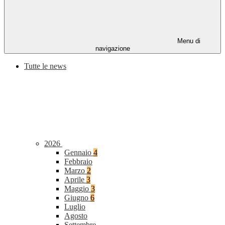
Menu di
navigazione
Tutte le news
2026
Gennaio
4
Febbraio
Marzo
2
Aprile
3
Maggio
3
Giugno
6
Luglio
Agosto
Settembre