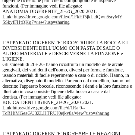
digerente ricreato: le parti che lo compongono e le rispettive
funzioni. (Per immagine vedi file allegato:
ANATOMIA DIGERENTE_2I+2G_2020-2021.
Link:
https://drive.google.
com/file/d/
1FkHf5jkLtdQwn5sryMY_
SSkyfFHtQKq7/view?usp=sharing
L'APPARATO DIGERENTE
:
RICOSTRUIRE LA BOCCA E I
DIVERSI DENTI DELL'UOMO CON PASTA DI SALE O
ALTRO MATERIALE e DESCRIVERNE LA FUNZIONE e
L'IGIENE.
Gli studenti di 2I e 2G hanno ricostruito un modello delle arcate
gengivali, dei vari denti dell'uomo, diversi per forma e funzione,
usando materiali di facile reperimento a casa o di riciclo. Hanno, in
alternativa, disegnato il modello. Partendo dal modellino, hanno poi
descritto l'apparato boccale, riconoscendo i denti e la loro funzione e
illustrato in cosa consiste l'igiene della bocca a casa e dal
dentista. (Per immagine vedi file allegato:
BOCCA-DENTI-IGIENE_2I+2G_2020-
2021.
Link:
https://drive.google.com/
file/d/1Raj9--
TcRHiMGeaGU3ZLHTRUJ0ejkv8a/
view?usp=sharing
L'APPARATO DIGERENTE
: RICREARE LE REAZIONI