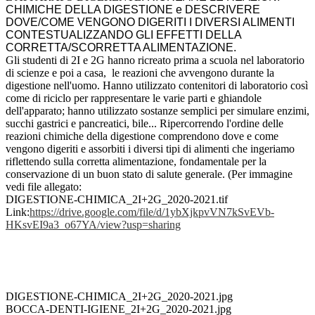
CHIMICHE DELLA DIGESTIONE e DESCRIVERE
DOVE/COME VENGONO DIGERITI I DIVERSI ALIMENTI
CONTESTUALIZZANDO GLI EFFETTI DELLA
CORRETTA/SCORRETTA ALIMENTAZIONE.
Gli studenti di 2I e 2G hanno ricreato prima a scuola nel laboratorio
di scienze e poi a casa, le reazioni che avvengono durante la
digestione nell'uomo. Hanno utilizzato contenitori di laboratorio così
come di riciclo per rappresentare le varie parti e ghiandole
dell'apparato; hanno utilizzato sostanze semplici per simulare enzimi,
succhi gastrici e pancreatici, bile... Ripercorrendo l'ordine delle
reazioni chimiche della digestione comprendono dove e come
vengono digeriti e assorbiti i diversi tipi di alimenti che ingeriamo
riflettendo sulla corretta alimentazione, fondamentale per la
conservazione di un buon stato di salute generale. (Per immagine
vedi file allegato:
DIGESTIONE-CHIMICA_2I+2G_2020-
2021.tif
Link:
https://drive.google.com/
file/d/1ybXjkpvVN7kSvEVb-
HKsvEI9a3_o67YA/view?usp=
sharing
DIGESTIONE-CHIMICA_2I+2G_2020-2021.jpg
BOCCA-DENTI-IGIENE_2I+2G_2020-2021.jpg