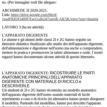
no. (Per immagine vedi file allegato:
ARCHIMEDE 3I 2020-2021.
Link:
https://drive.google.
com/file/d/
1nsdFRHJO489FXgcGuBcl47sqjoR-
AK5K/view?usp=sharing
LAVORO 3 (ha tre attività)
L'APPARATO DIGERENTE
Le alunne e gli alunni delle classi 2I e 2G hanno seguito un
itinerario didattico finalizzato allo studio dei dell'apparato digerente,
dell'alimentazione e digestione nell'uomo ma anche a comprendere,
mettere in pratica e promuovere la salute alimentare e orale. I nostri
ragazzi hanno documentato alcune attività di questo itinerario.
L'APPARATO DIGERENTE
:
RICOSTRUIRE LE PARTI
ANATOMICHE PRINCIPALI DELL’APPARATO
DIGERENTE CON MATERIALE DI RICICLO e
DESCRIVERLE
Gli studenti di 2I e 2G hanno ricostruito un modello anatomico
dell'apparato digerente dell'uomo usando materiali di facile
reperimento a casa o di riciclo (in alternativa hanno potuto disegnare
il modello). Partendo dal modellino, hanno poi descritto l'apparato