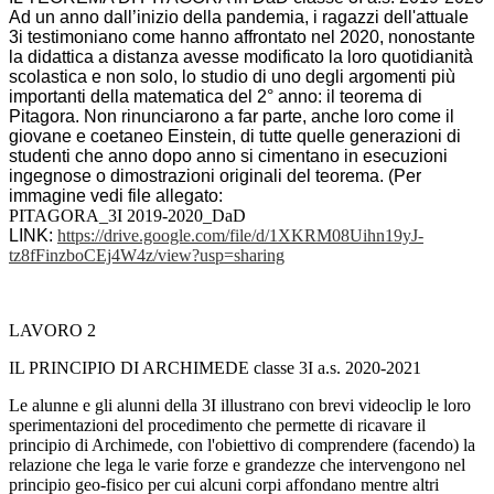
Ad un anno dall’inizio della pandemia, i ragazzi dell'attuale
3i testimoniano come hanno affrontato nel 2020, nonostante
la didattica a distanza avesse modificato la loro quotidianità
scolastica e non solo, lo studio di uno degli argomenti più
importanti della matematica del 2° anno: il teorema di
Pitagora. Non rinunciarono a far parte, anche loro come il
giovane e coetaneo Einstein, di tutte quelle generazioni di
studenti che anno dopo anno si cimentano in esecuzioni
ingegnose o dimostrazioni originali del teorema. (Per
immagine vedi file allegato:
PITAGORA_3I 2019-2020_DaD
LINK:
https://drive.google.
com/file/d/1XKRM08Uihn19yJ-
tz8fFinzboCEj4W4z/view?usp=
sharing
LAVORO 2
IL PRINCIPIO DI ARCHIMEDE classe 3I a.s. 2020-2021
Le alunne e gli alunni della 3I illustrano con brevi videoclip le loro
sperimentazioni del procedimento che permette di ricavare il
principio di Archimede, con l'obiettivo di comprendere (facendo) la
relazione che lega le varie forze e grandezze che intervengono nel
principio geo-fisico per cui alcuni corpi affondano mentre altri