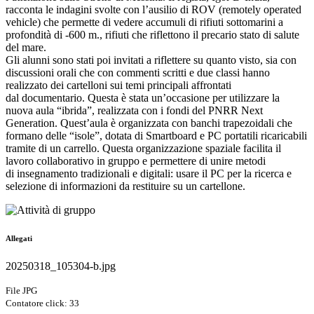
racconta le indagini svolte con l’ausilio di ROV (remotely operated
vehicle) che permette di vedere accumuli di rifiuti sottomarini a
profondità di -600 m., rifiuti che riflettono il precario stato di salute
del mare.
Gli alunni sono stati poi invitati a riflettere su quanto visto, sia con
discussioni orali che con commenti scritti e due classi hanno
realizzato dei cartelloni sui temi principali affrontati
dal documentario. Questa è stata un’occasione per utilizzare la
nuova aula “ibrida”, realizzata con i fondi del PNRR Next
Generation. Quest’aula è organizzata con banchi trapezoidali che
formano delle “isole”, dotata di Smartboard e PC portatili ricaricabili
tramite di un carrello. Questa organizzazione spaziale facilita il
lavoro collaborativo in gruppo e permettere di unire metodi
di insegnamento tradizionali e digitali: usare il PC per la ricerca e
selezione di informazioni da restituire su un cartellone.
Allegati
20250318_105304-b.jpg
File JPG
Contatore click: 33