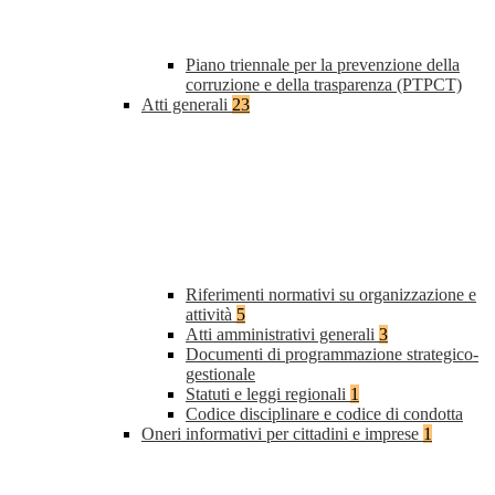
Piano triennale per la prevenzione della
corruzione e della trasparenza (PTPCT)
Atti generali
23
Riferimenti normativi su organizzazione e
attività
5
Atti amministrativi generali
3
Documenti di programmazione strategico-
gestionale
Statuti e leggi regionali
1
Codice disciplinare e codice di condotta
Oneri informativi per cittadini e imprese
1