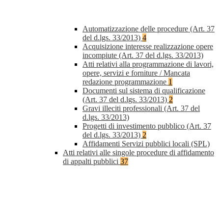
Automatizzazione delle procedure (Art. 37
del d.lgs. 33/2013)
4
Acquisizione interesse realizzazione opere
incompiute (Art. 37 del d.lgs. 33/2013)
Atti relativi alla programmazione di lavori,
opere, servizi e forniture / Mancata
redazione programmazione
1
Documenti sul sistema di qualificazione
(Art. 37 del d.lgs. 33/2013)
2
Gravi illeciti professionali (Art. 37 del
d.lgs. 33/2013)
Progetti di investimento pubblico (Art. 37
del d.lgs. 33/2013)
2
Affidamenti Servizi pubblici locali (SPL)
Atti relativi alle singole procedure di affidamento
di appalti pubblici
37