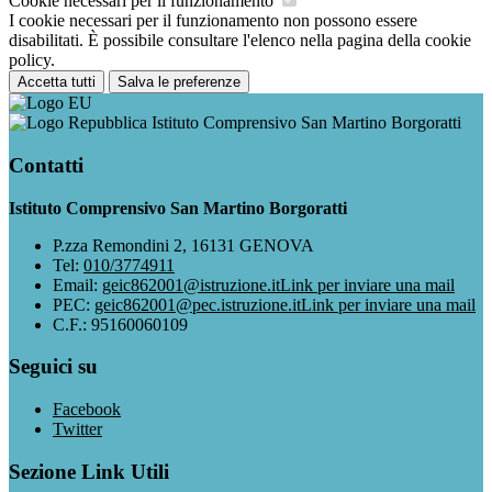
Cookie necessari per il funzionamento
I cookie necessari per il funzionamento non possono essere
disabilitati. È possibile consultare l'elenco nella pagina della cookie
policy.
Accetta tutti
Salva le preferenze
Istituto Comprensivo San Martino Borgoratti
Contatti
Istituto Comprensivo San Martino Borgoratti
P.zza Remondini 2, 16131 GENOVA
Tel:
010/3774911
Email:
geic862001@istruzione.it
Link per inviare una mail
PEC:
geic862001@pec.istruzione.it
Link per inviare una mail
C.F.: 95160060109
Seguici su
Facebook
Twitter
Sezione Link Utili