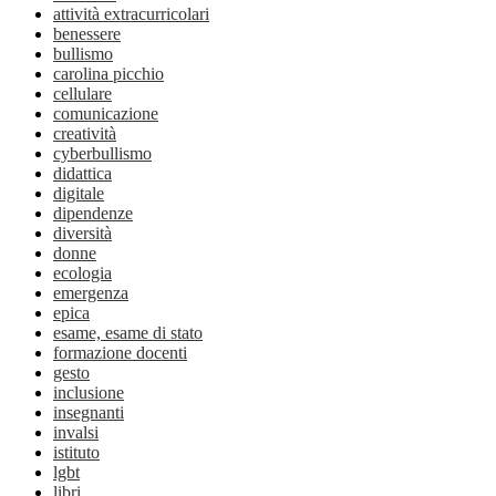
attività extracurricolari
benessere
bullismo
carolina picchio
cellulare
comunicazione
creatività
cyberbullismo
didattica
digitale
dipendenze
diversità
donne
ecologia
emergenza
epica
esame, esame di stato
formazione docenti
gesto
inclusione
insegnanti
invalsi
istituto
lgbt
libri