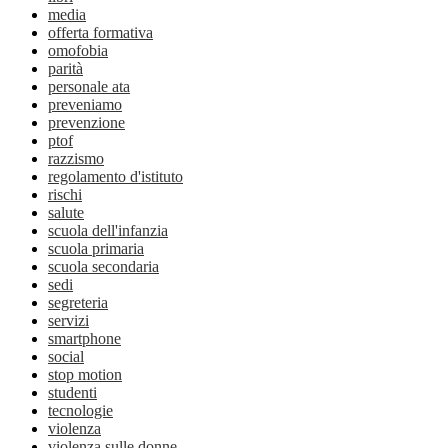
media
offerta formativa
omofobia
parità
personale ata
preveniamo
prevenzione
ptof
razzismo
regolamento d'istituto
rischi
salute
scuola dell'infanzia
scuola primaria
scuola secondaria
sedi
segreteria
servizi
smartphone
social
stop motion
studenti
tecnologie
violenza
violenza sulle donne