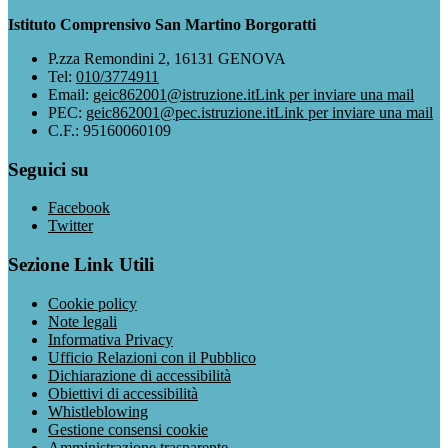
Istituto Comprensivo San Martino Borgoratti
P.zza Remondini 2, 16131 GENOVA
Tel:
010/3774911
Email:
geic862001@istruzione.it
Link per inviare una mail
PEC:
geic862001@pec.istruzione.it
Link per inviare una mail
C.F.: 95160060109
Seguici su
Facebook
Twitter
Sezione Link Utili
Cookie policy
Note legali
Informativa Privacy
Ufficio Relazioni con il Pubblico
Dichiarazione di accessibilità
Obiettivi di accessibilità
Whistleblowing
Gestione consensi cookie
Amministrazione trasparente