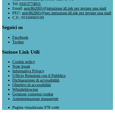
Tel:
010/3774911
Email:
geic862001@istruzione.it
Link per inviare una mail
PEC:
geic862001@pec.istruzione.it
Link per inviare una mail
C.F.: 95160060109
Seguici su
Facebook
Twitter
Sezione Link Utili
Cookie policy
Note legali
Informativa Privacy
Ufficio Relazioni con il Pubblico
Dichiarazione di accessibilità
Obiettivi di accessibilità
Whistleblowing
Gestione consensi cookie
Amministrazione trasparente
Pagina visualizzata
978
volte