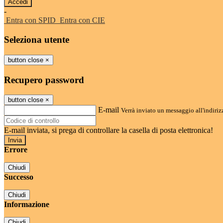
-
Entra con SPID
Entra con CIE
Seleziona utente
button close
×
Recupero password
button close
×
E-mail
Verrà inviato un messaggio all'indirizz
E-mail inviata, si prega di controllare la casella di posta elettronica!
Errore
Chiudi
Successo
Chiudi
Informazione
Chiudi