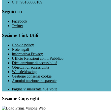
C.F.: 95160060109
Seguici su
Facebook
Twitter
Sezione Link Utili
Cookie policy
Note legali
Informativa Privacy
Ufficio Relazioni con il Pubblico
Dichiarazione di accessibilità
Obiettivi di accessibilità
Whistleblowing
Gestione consensi cookie
Amministrazione trasparente
Pagina visualizzata
481
volte
Sezione Copyright