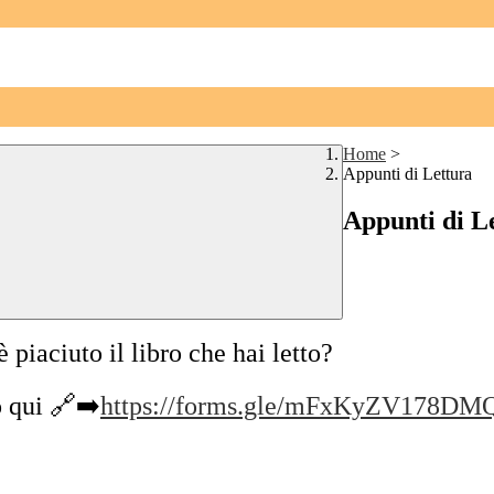
Home
>
Appunti di Lettura
Appunti di L
 piaciuto il libro che hai letto?
o qui 🔗➡️
https://forms.gle/
mFxKyZV178DM