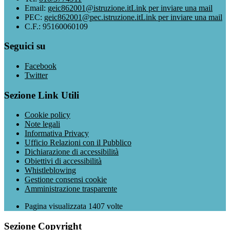
Email:
geic862001@istruzione.it
Link per inviare una mail
PEC:
geic862001@pec.istruzione.it
Link per inviare una mail
C.F.: 95160060109
Seguici su
Facebook
Twitter
Sezione Link Utili
Cookie policy
Note legali
Informativa Privacy
Ufficio Relazioni con il Pubblico
Dichiarazione di accessibilità
Obiettivi di accessibilità
Whistleblowing
Gestione consensi cookie
Amministrazione trasparente
Pagina visualizzata
1407
volte
Sezione Copyright