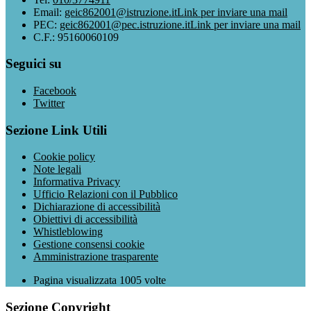
Email:
geic862001@istruzione.it
Link per inviare una mail
PEC:
geic862001@pec.istruzione.it
Link per inviare una mail
C.F.: 95160060109
Seguici su
Facebook
Twitter
Sezione Link Utili
Cookie policy
Note legali
Informativa Privacy
Ufficio Relazioni con il Pubblico
Dichiarazione di accessibilità
Obiettivi di accessibilità
Whistleblowing
Gestione consensi cookie
Amministrazione trasparente
Pagina visualizzata
1005
volte
Sezione Copyright