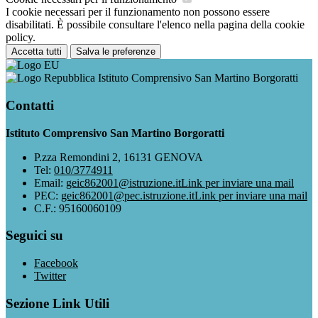
I cookie necessari per il funzionamento non possono essere
disabilitati. È possibile consultare l'elenco nella pagina della cookie
policy.
Accetta tutti
Salva le preferenze
Istituto Comprensivo San Martino Borgoratti
Contatti
Istituto Comprensivo San Martino Borgoratti
P.zza Remondini 2, 16131 GENOVA
Tel:
010/3774911
Email:
geic862001@istruzione.it
Link per inviare una mail
PEC:
geic862001@pec.istruzione.it
Link per inviare una mail
C.F.: 95160060109
Seguici su
Facebook
Twitter
Sezione Link Utili