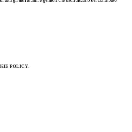
 tutti gli altri alunni e genitori che usufruiscono del contributo
KIE POLICY
.