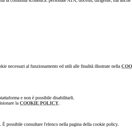
utta la comunità scolastica: personale ATA, docenti, dirigente, ma anche di
kie necessari al funzionamento ed utili alle finalità illustrate nella
COO
attaforma e non è possibile disabilitarli.
isionare la
COOKIE POLICY
.
 È possibile consultare l'elenco nella pagina della cookie policy.