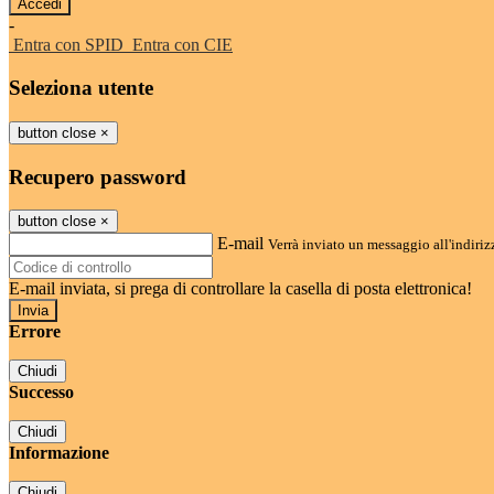
-
Entra con SPID
Entra con CIE
Seleziona utente
button close
×
Recupero password
button close
×
E-mail
Verrà inviato un messaggio all'indirizz
E-mail inviata, si prega di controllare la casella di posta elettronica!
Errore
Chiudi
Successo
Chiudi
Informazione
Chiudi