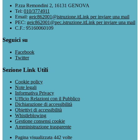
P.zza Remondini 2, 16131 GENOVA
Tel:
010/3774911
Email:
geic862001@istruzione.it
Link per inviare una mail
PEC:
geic862001@pec.istruzione.it
Link per inviare una mail
C.F.: 95160060109
Seguici su
Facebook
Twitter
Sezione Link Utili
Cookie policy
Note legali
Informativa Privacy
Ufficio Relazioni con il Pubblico
Dichiarazione di accessibilità
Obiettivi di accessibilità
Whistleblowing
Gestione consensi cookie
Amministrazione trasparente
Pagina visualizzata
442
volte