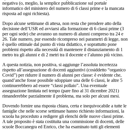
negativa (o, meglio, la semplice pubblicazione sul portale
informatico del ministero del numero di 6 classi prime e la mancata
risposta ad ogni richiesta).
Dopo alcune settimane di attesa, non resta che prendere atto della
decisione dell’USR ed avviarsi alla formazione di 6 classi prime (3
per ogni sede) che avranno un numero di alunni compreso tra 24 e
26. Tale numero, pur essendo ricompreso nei parametri di legge, non
è quello ottimale dal punto di vista didattico, e soprattutto pone
problemi rispetto alla necessità di mantenere il distanziamento di 1
metro tra gli alunni e di 2 metri tra il docente e l’alunno più vicino.
A questa notizia, non positiva, si aggiunge l’assoluta incertezza
rispetto all’assegnazione di docenti aggiuntivi (cosiddetto “organico
Covid”) per ridurre il numero di alunni per classe: è evidente che,
quand’anche fosse possibile sdoppiare una delle 6 classi, le altre 5
continuerebbero ad essere “classi pollaio”. Una eventuale
assegnazione limitata nel tempo (pare fino al 31 dicembre 2021)
rimanderebbe parzialmente il problema, ma solo per alcuni mesi.
Dovendo fornire una risposta chiara, certa e inequivocabile a tutte le
famiglie che nelle scorse settimane hanno richiesto informazioni, la
scuola ha proceduto a redigere gli elenchi delle nuove classi prime.
A tale proposito è stata costituita una commissione di docenti, delle
scuole Boccanegra ed Enrico, che ha esaminato tutti gli elementi