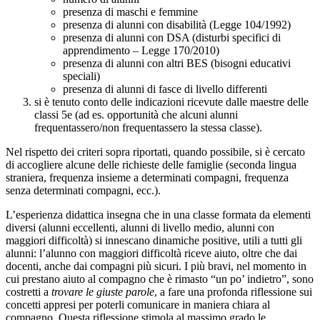
presenza di maschi e femmine
presenza di alunni con disabilità (Legge 104/1992)
presenza di alunni con DSA (disturbi specifici di
apprendimento – Legge 170/2010)
presenza di alunni con altri BES (bisogni educativi
speciali)
presenza di alunni di fasce di livello differenti
si è tenuto conto delle indicazioni ricevute dalle maestre delle
classi 5e (ad es. opportunità che alcuni alunni
frequentassero/non frequentassero la stessa classe).
Nel rispetto dei criteri sopra riportati, quando possibile, si è cercato
di accogliere alcune delle richieste delle famiglie (seconda lingua
straniera, frequenza insieme a determinati compagni, frequenza
senza determinati compagni, ecc.).
L’esperienza didattica insegna che in una classe formata da elementi
diversi (alunni eccellenti, alunni di livello medio, alunni con
maggiori difficoltà) si innescano dinamiche positive, utili a tutti gli
alunni: l’alunno con maggiori difficoltà riceve aiuto, oltre che dai
docenti, anche dai compagni più sicuri. I più bravi, nel momento in
cui prestano aiuto al compagno che è rimasto “un po’ indietro”, sono
costretti a
trovare le giuste parole
, a fare una profonda riflessione sui
concetti appresi per poterli comunicare in maniera chiara al
compagno. Questa riflessione stimola al massimo grado le