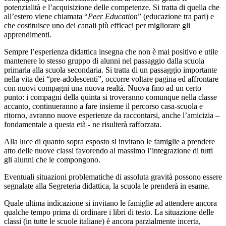
potenzialità e l’acquisizione delle competenze. Si tratta di quella che
all’estero viene chiamata “
Peer Education
” (educazione tra pari) e
che costituisce uno dei canali più efficaci per migliorare gli
apprendimenti.
Sempre l’esperienza didattica insegna che non è mai positivo e utile
mantenere lo stesso gruppo di alunni nel passaggio dalla scuola
primaria alla scuola secondaria. Si tratta di un passaggio importante
nella vita dei “pre-adolescenti”, occorre voltare pagina ed affrontare
con nuovi compagni una nuova realtà. Nuova fino ad un certo
punto: i compagni della quinta si troveranno comunque nella classe
accanto, continueranno a fare insieme il percorso casa-scuola e
ritorno, avranno nuove esperienze da raccontarsi, anche l’amicizia –
fondamentale a questa età - ne risulterà rafforzata.
Alla luce di quanto sopra esposto si invitano le famiglie a prendere
atto delle nuove classi favorendo al massimo l’integrazione di tutti
gli alunni che le compongono.
Eventuali situazioni problematiche di assoluta gravità possono essere
segnalate alla Segreteria didattica, la scuola le prenderà in esame.
Quale ultima indicazione si invitano le famiglie ad attendere ancora
qualche tempo prima di ordinare i libri di testo. La situazione delle
classi (in tutte le scuole italiane) è ancora parzialmente incerta,