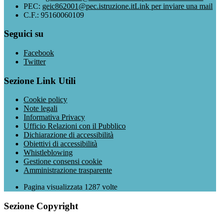
PEC:
geic862001@pec.istruzione.it
Link per inviare una mail
C.F.: 95160060109
Seguici su
Facebook
Twitter
Sezione Link Utili
Cookie policy
Note legali
Informativa Privacy
Ufficio Relazioni con il Pubblico
Dichiarazione di accessibilità
Obiettivi di accessibilità
Whistleblowing
Gestione consensi cookie
Amministrazione trasparente
Pagina visualizzata
1287
volte
Sezione Copyright