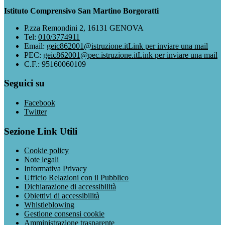
Istituto Comprensivo San Martino Borgoratti
P.zza Remondini 2, 16131 GENOVA
Tel:
010/3774911
Email:
geic862001@istruzione.it
Link per inviare una mail
PEC:
geic862001@pec.istruzione.it
Link per inviare una mail
C.F.: 95160060109
Seguici su
Facebook
Twitter
Sezione Link Utili
Cookie policy
Note legali
Informativa Privacy
Ufficio Relazioni con il Pubblico
Dichiarazione di accessibilità
Obiettivi di accessibilità
Whistleblowing
Gestione consensi cookie
Amministrazione trasparente