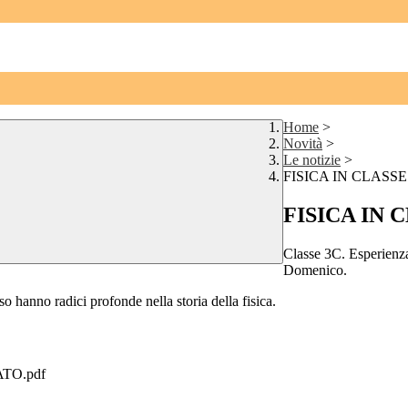
Home
>
Novità
>
Le notizie
>
FISICA IN CLASSE
FISICA IN 
Classe 3C. Esperienza 
Domenico.
so hanno radici profonde nella storia della fisica.
ATO.pdf