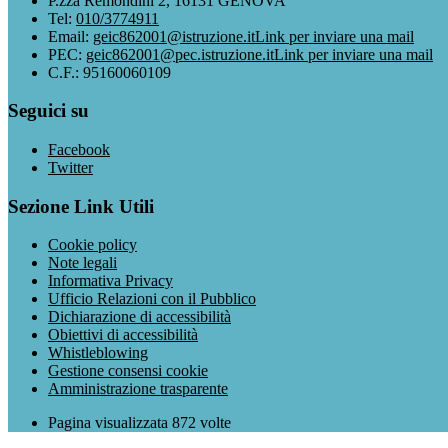
P.zza Remondini 2, 16131 GENOVA
Tel:
010/3774911
Email:
geic862001@istruzione.it
Link per inviare una mail
PEC:
geic862001@pec.istruzione.it
Link per inviare una mail
C.F.: 95160060109
Seguici su
Facebook
Twitter
Sezione Link Utili
Cookie policy
Note legali
Informativa Privacy
Ufficio Relazioni con il Pubblico
Dichiarazione di accessibilità
Obiettivi di accessibilità
Whistleblowing
Gestione consensi cookie
Amministrazione trasparente
Pagina visualizzata
872
volte