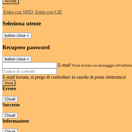
-
Entra con SPID
Entra con CIE
Seleziona utente
button close
×
Recupero password
button close
×
E-mail
Verrà inviato un messaggio all'indirizz
E-mail inviata, si prega di controllare la casella di posta elettronica!
Errore
Chiudi
Successo
Chiudi
Informazione
Chiudi