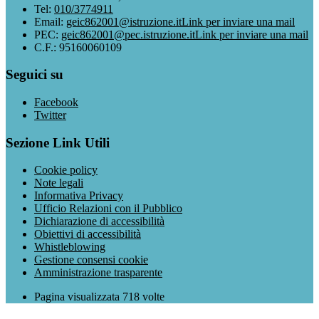
Tel:
010/3774911
Email:
geic862001@istruzione.it
Link per inviare una mail
PEC:
geic862001@pec.istruzione.it
Link per inviare una mail
C.F.: 95160060109
Seguici su
Facebook
Twitter
Sezione Link Utili
Cookie policy
Note legali
Informativa Privacy
Ufficio Relazioni con il Pubblico
Dichiarazione di accessibilità
Obiettivi di accessibilità
Whistleblowing
Gestione consensi cookie
Amministrazione trasparente
Pagina visualizzata
718
volte