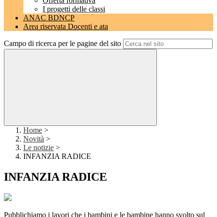
Offerta formativa
I progetti delle classi
ANAC BDNCP
Area riservata Docenti e ata
Campo di ricerca per le pagine del sito
Home
>
Novità
>
Le notizie
>
INFANZIA RADICE
INFANZIA RADICE
Pubblichiamo i lavori che i bambini e le bambine hanno svolto sul