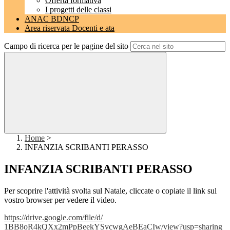
Offerta formativa
I progetti delle classi
ANAC BDNCP
Area riservata Docenti e ata
Campo di ricerca per le pagine del sito
Home
>
INFANZIA SCRIBANTI PERASSO
INFANZIA SCRIBANTI PERASSO
Per scoprire l'attività svolta sul Natale, cliccate o copiate il link sul
vostro browser per vedere il video.
https://drive.google.com/file/
d/
1BB8oR4kQXx2mPpBeekYSvcwgAeBEa
CIw/view?usp=sharing