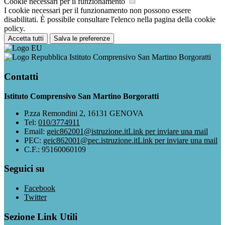
Cookie necessari per il funzionamento
I cookie necessari per il funzionamento non possono essere
disabilitati. È possibile consultare l'elenco nella pagina della cookie
policy.
Accetta tutti
Salva le preferenze
Istituto Comprensivo San Martino Borgoratti
Contatti
Istituto Comprensivo San Martino Borgoratti
P.zza Remondini 2, 16131 GENOVA
Tel:
010/3774911
Email:
geic862001@istruzione.it
Link per inviare una mail
PEC:
geic862001@pec.istruzione.it
Link per inviare una mail
C.F.: 95160060109
Seguici su
Facebook
Twitter
Sezione Link Utili