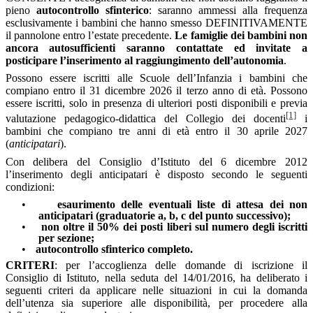
pieno
autocontrollo sfinterico
: saranno ammessi alla frequenza
esclusivamente i bambini che hanno smesso DEFINITIVAMENTE
il pannolone entro l’estate precedente.
Le famiglie dei bambini non
ancora autosufficienti saranno contattate ed invitate a
posticipare l’inserimento al raggiungimento dell’autonomia
.
Possono essere iscritti alle Scuole dell’Infanzia i bambini che
compiano entro il 31 dicembre 2026 il terzo anno di età. Possono
essere iscritti, solo in presenza di ulteriori posti disponibili e previa
[1]
valutazione pedagogico-didattica del Collegio dei docenti
i
bambini che compiano tre anni di età entro il 30 aprile 2027
(
anticipatari
).
Con delibera del Consiglio d’Istituto del 6 dicembre 2012
l’inserimento degli anticipatari è disposto secondo le seguenti
condizioni:
•
esaurimento delle eventuali liste di attesa dei non
anticipatari (graduatorie a, b, c del punto successivo);
•
non oltre il 50% dei posti liberi sul numero degli iscritti
per sezione;
•
autocontrollo sfinterico completo.
CRITERI
: per l’accoglienza delle domande di iscrizione il
Consiglio di Istituto, nella seduta del 14/01/2016, ha deliberato i
seguenti criteri da applicare nelle situazioni in cui la domanda
dell’utenza sia superiore alle disponibilità, per procedere alla