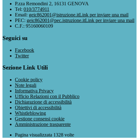
P.zza Remondini 2, 16131 GENOVA
Tel:
010/3774911
Email:
geic862001@istruzione.it
Link per inviare una mail
PEC:
geic862001@pec.istruzione.it
Link per inviare una mail
C.F.: 95160060109
Seguici su
Facebook
Twitter
Sezione Link Utili
Cookie policy
Note legali
Informativa Privacy
Ufficio Relazioni con il Pubblico
Dichiarazione di accessibilità
Obiettivi di accessibilità
Whistleblowing
Gestione consensi cookie
Amministrazione trasparente
Pagina visualizzata
1328
volte