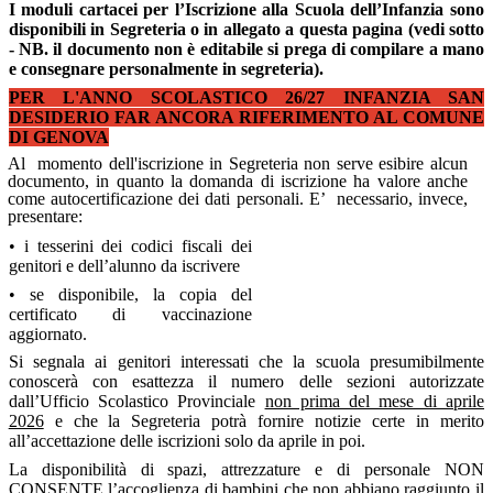
I moduli cartacei per l’Iscrizione alla Scuola dell’Infanzia sono
disponibili in Segreteria o in allegato a questa pagina (vedi sotto
- NB.
il documento non è editabile si prega di compilare a mano
e consegnare personalmente in segreteria).
PER L'ANNO SCOLASTICO 26/27 INFANZIA SAN
DESIDERIO FAR ANCORA RIFERIMENTO AL COMUNE
DI GENOVA
Al
momento dell'iscrizione in Segreteria non serve esibire alcun
documento, in quanto la domanda di iscrizione ha valore anche
come autocertificazione dei dati personali. E’
necessario, invece,
presentare:
•
i tesserini dei codici fiscali dei
genitori e dell’alunno da iscrivere
•
se disponibile, la copia del
certificato di vaccinazione
aggiornato.
Si segnala ai genitori interessati che la scuola presumibilmente
conoscerà con esattezza il numero delle sezioni autorizzate
dall’Ufficio Scolastico Provinciale
non prima del mese di aprile
2026
e che la Segreteria potrà fornire notizie certe in merito
all’accettazione delle iscrizioni solo da aprile in poi.
La disponibilità di spazi, attrezzature e di personale NON
CONSENTE l’accoglienza di bambini che non abbiano raggiunto il