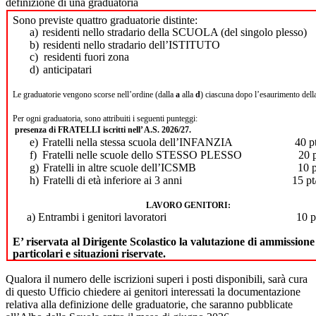
definizione di una graduatoria
Sono previste quattro graduatorie distinte:
a)
residenti nello stradario della SCUOLA (del singolo plesso)
b)
residenti nello stradario dell’ISTITUTO
c)
residenti fuori zona
d)
anticipatari
Le graduatorie vengono scorse nell’ordine (dalla
a
alla
d
) ciascuna dopo l’esaurimento dell
Per ogni graduatoria, sono attribuiti i seguenti punteggi:
presenza di FRATELLI iscritti nell’ A.S. 2026/27.
e)
Fratelli nella stessa scuola dell’INFANZIA
40 p
f)
Fratelli nelle scuole dello STESSO PLESSO
20 
g)
Fratelli in altre scuole dell’ICSMB
10 p
h)
Fratelli di età inferiore ai 3 anni
15 pt
LAVORO GENITORI:
a) Entrambi i genitori lavoratori
10 p
E’ riservata al Dirigente Scolastico la valutazione di ammission
particolari e situazioni riservate.
Qualora il numero delle iscrizioni superi i posti disponibili, sarà cura
di questo Ufficio chiedere ai genitori interessati la documentazione
relativa alla definizione delle graduatorie, che saranno pubblicate