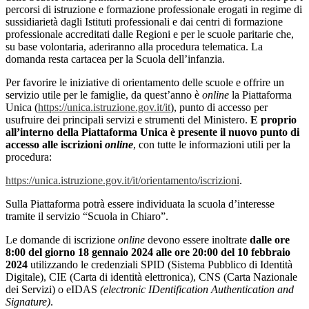
percorsi di istruzione e formazione professionale erogati in regime di
sussidiarietà dagli Istituti professionali e dai centri di formazione
professionale accreditati dalle Regioni e per le scuole paritarie che,
su base volontaria, aderiranno alla procedura telematica. La
domanda resta cartacea per la Scuola dell’infanzia.
Per favorire le iniziative di orientamento delle scuole e offrire un
servizio utile per le famiglie, da quest’anno è
online
la Piattaforma
Unica (
https://unica.istruzione.gov.it/it
), punto di accesso per
usufruire dei principali servizi e strumenti del Ministero.
E proprio
all’interno della Piattaforma Unica è presente il nuovo punto di
accesso alle iscrizioni
online
, con tutte le informazioni utili per la
procedura:
https://unica.istruzione.gov.it/it/orientamento/iscrizioni
.
Sulla Piattaforma potrà essere individuata la scuola d’interesse
tramite il servizio “Scuola in Chiaro”.
Le domande di iscrizione
online
devono essere inoltrate
dalle ore
8:00 del giorno 18 gennaio 2024 alle ore 20:00 del 10 febbraio
2024
utilizzando le credenziali SPID (Sistema Pubblico di Identità
Digitale), CIE (Carta di identità elettronica), CNS (Carta Nazionale
dei Servizi) o eIDAS
(electronic IDentification Authentication and
Signature)
.