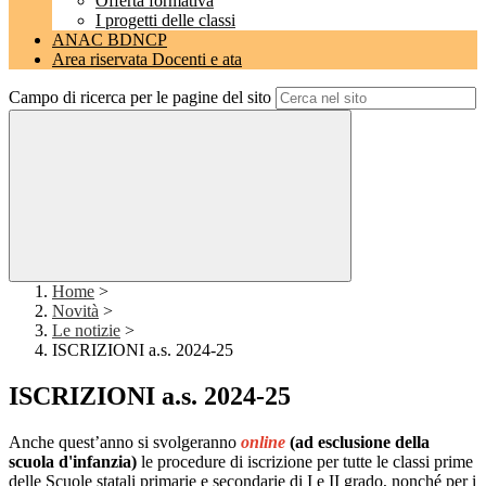
Offerta formativa
I progetti delle classi
ANAC BDNCP
Area riservata Docenti e ata
Campo di ricerca per le pagine del sito
Home
>
Novità
>
Le notizie
>
ISCRIZIONI a.s. 2024-25
ISCRIZIONI a.s. 2024-25
Anche quest’anno si svolgeranno
online
(ad esclusione della
scuola d'infanzia)
le procedure di iscrizione per tutte le classi prime
delle Scuole statali primarie e secondarie di I e II grado, nonché per i