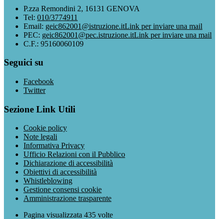
P.zza Remondini 2, 16131 GENOVA
Tel:
010/3774911
Email:
geic862001@istruzione.it
Link per inviare una mail
PEC:
geic862001@pec.istruzione.it
Link per inviare una mail
C.F.: 95160060109
Seguici su
Facebook
Twitter
Sezione Link Utili
Cookie policy
Note legali
Informativa Privacy
Ufficio Relazioni con il Pubblico
Dichiarazione di accessibilità
Obiettivi di accessibilità
Whistleblowing
Gestione consensi cookie
Amministrazione trasparente
Pagina visualizzata
435
volte