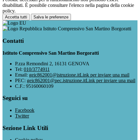
disabilitati. È possibile consultare l'elenco nella pagina della cookie
policy.
Accetta tutti
Salva le preferenze
Istituto Comprensivo San Martino Borgoratti
Contatti
Istituto Comprensivo San Martino Borgoratti
P.zza Remondini 2, 16131 GENOVA
Tel:
010/3774911
Email:
geic862001@istruzione.it
Link per inviare una mail
PEC:
geic862001@pec.istruzione.it
Link per inviare una mail
C.F.: 95160060109
Seguici su
Facebook
Twitter
Sezione Link Utili
Cookie policy