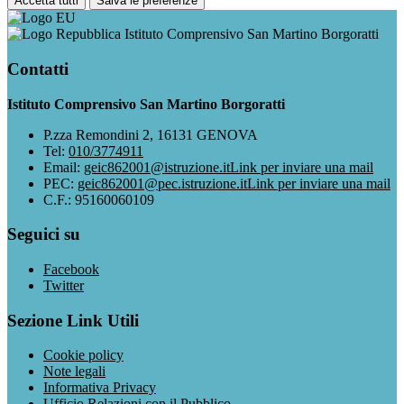
Accetta tutti
Salva le preferenze
Istituto Comprensivo San Martino Borgoratti
Contatti
Istituto Comprensivo San Martino Borgoratti
P.zza Remondini 2, 16131 GENOVA
Tel:
010/3774911
Email:
geic862001@istruzione.it
Link per inviare una mail
PEC:
geic862001@pec.istruzione.it
Link per inviare una mail
C.F.: 95160060109
Seguici su
Facebook
Twitter
Sezione Link Utili
Cookie policy
Note legali
Informativa Privacy
Ufficio Relazioni con il Pubblico