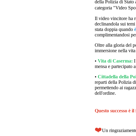
della Polizia di Stato 
categoria "Video Spot"
Il video vincitore ha 
declinandola sui temi 
stata doppia quando
è
complimentandosi per 
Oltre alla gloria del 
immersione nella vita 
•
Vita di Caserma:
I
mensa e partecipato a
•
Cittadella della Pol
reparti della Polizia 
permettendo ai ragazz
dell'ordine.
Questo successo è il
❤️
Un ringraziamento