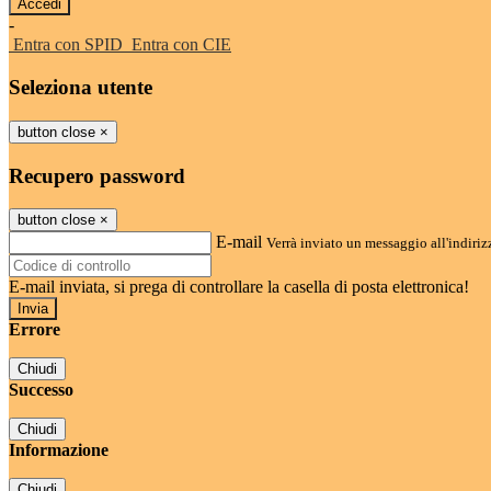
-
Entra con SPID
Entra con CIE
Seleziona utente
button close
×
Recupero password
button close
×
E-mail
Verrà inviato un messaggio all'indirizz
E-mail inviata, si prega di controllare la casella di posta elettronica!
Errore
Chiudi
Successo
Chiudi
Informazione
Chiudi