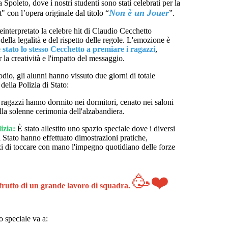
a Spoleto, dove i nostri studenti sono stati celebrati per la
Non è un Jouer
 con l’opera originale dal titolo “
”.
reinterpretato la celebre hit di Claudio Cecchetto
della legalità e del rispetto delle regole. L'emozione è
 stato lo stesso Cecchetto a premiare i ragazzi
,
la creatività e l'impatto del messaggio.
podio, gli alunni hanno vissuto due giorni di totale
della Polizia di Stato:
 ragazzi hanno dormito nei dormitori, cenato nei saloni
lla solenne cerimonia dell'alzabandiera.
izia:
È stato allestito uno spazio speciale dove i diversi
di Stato hanno effettuato dimostrazioni pratiche,
i di toccare con mano l'impegno quotidiano delle forze
🥳❤️
 frutto di un grande lavoro di squadra.
 speciale va a: