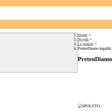
Home
>
Novità
>
Le notizie
>
PretenDiamo legalità: 
PretenDiamo l