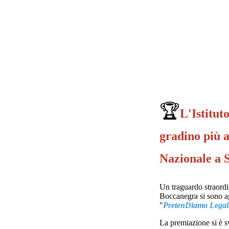
🏆
L'Istitut
gradino più 
Nazionale a 
Un traguardo straordin
Boccanegra si sono ag
"
PretenDiamo Legal
La premiazione si è s