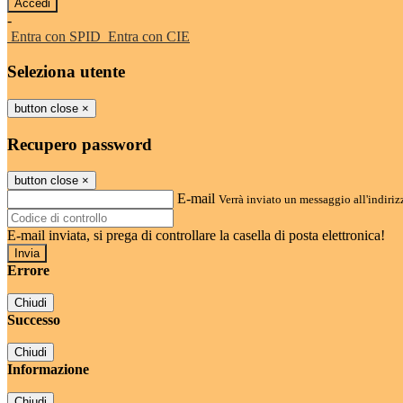
-
Entra con SPID
Entra con CIE
Seleziona utente
button close
×
Recupero password
button close
×
E-mail
Verrà inviato un messaggio all'indirizz
E-mail inviata, si prega di controllare la casella di posta elettronica!
Errore
Chiudi
Successo
Chiudi
Informazione
Chiudi