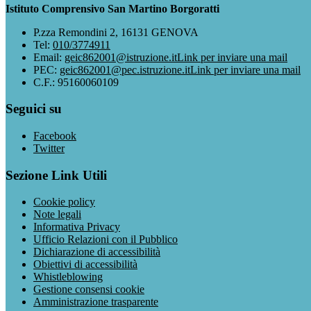
Istituto Comprensivo San Martino Borgoratti
P.zza Remondini 2, 16131 GENOVA
Tel:
010/3774911
Email:
geic862001@istruzione.it
Link per inviare una mail
PEC:
geic862001@pec.istruzione.it
Link per inviare una mail
C.F.: 95160060109
Seguici su
Facebook
Twitter
Sezione Link Utili
Cookie policy
Note legali
Informativa Privacy
Ufficio Relazioni con il Pubblico
Dichiarazione di accessibilità
Obiettivi di accessibilità
Whistleblowing
Gestione consensi cookie
Amministrazione trasparente