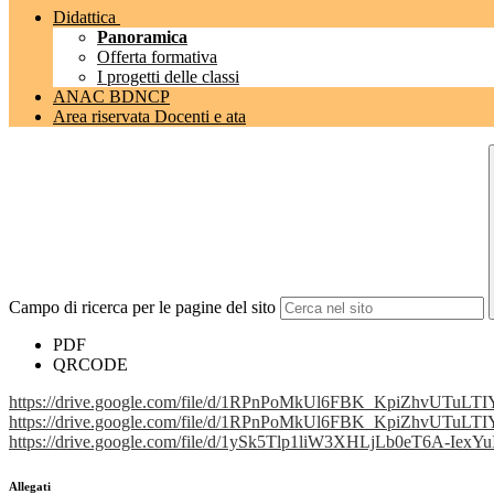
Didattica
Panoramica
Offerta formativa
I progetti delle classi
ANAC BDNCP
Area riservata Docenti e ata
Campo di ricerca per le pagine del sito
PDF
QRCODE
https://drive.google.com/file/
d/1RPnPoMkUl6FBK_
KpiZhvUTuLTIY
https://drive.google.com/file/
d/1RPnPoMkUl6FBK_
KpiZhvUTuLTIY
https://drive.google.com/file/
d/1ySk5Tlp1liW3XHLjLb0eT6A-
IexYu
Allegati