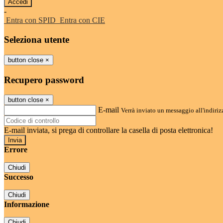
-
Entra con SPID
Entra con CIE
Seleziona utente
button close
×
Recupero password
button close
×
E-mail
Verrà inviato un messaggio all'indirizz
E-mail inviata, si prega di controllare la casella di posta elettronica!
Errore
Chiudi
Successo
Chiudi
Informazione
Chiudi