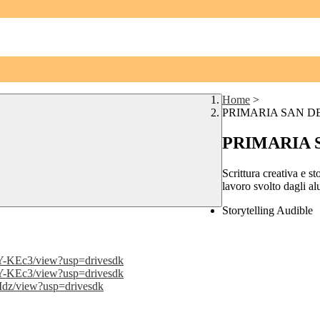
Home
>
PRIMARIA SAN D
PRIMARIA 
Scrittura creativa e s
lavoro svolto dagli a
Storytelling Audible
-KEc3/view?usp=
drivesdk
-KEc3/view?usp=
drivesdk
Idz/view?usp=drivesdk