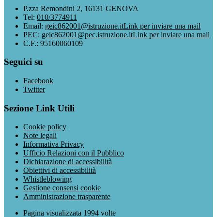
P.zza Remondini 2, 16131 GENOVA
Tel:
010/3774911
Email:
geic862001@istruzione.it
Link per inviare una mail
PEC:
geic862001@pec.istruzione.it
Link per inviare una mail
C.F.: 95160060109
Seguici su
Facebook
Twitter
Sezione Link Utili
Cookie policy
Note legali
Informativa Privacy
Ufficio Relazioni con il Pubblico
Dichiarazione di accessibilità
Obiettivi di accessibilità
Whistleblowing
Gestione consensi cookie
Amministrazione trasparente
Pagina visualizzata
1994
volte