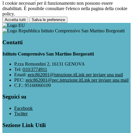
I cookie necessari per il funzionamento non possono essere
disabilitati. È possibile consultare l'elenco nella pagina della cookie
policy.
Accetta tutti
Salva le preferenze
Istituto Comprensivo San Martino Borgoratti
Contatti
Istituto Comprensivo San Martino Borgoratti
P.zza Remondini 2, 16131 GENOVA
Tel:
010/3774911
Email:
geic862001@istruzione.it
Link per inviare una mail
PEC:
geic862001@pec.istruzione.it
Link per inviare una mail
C.F.: 95160060109
Seguici su
Facebook
Twitter
Sezione Link Utili