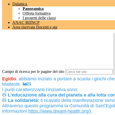
Didattica
Panoramica
Offerta formativa
I progetti delle classi
ANAC BDNCP
Area riservata Docenti e ata
Campo di ricerca per le pagine del sito
Egidio
, abbiamo iniziato a portare a scuola i giochi c
Matteotti. 🚂
🧸
I punti caratterizzanti l’iniziativa sono:
🧸
L’educazione alla cura del pianeta e alla lotta co
🧸
La solidarietà:
il ricavato della manifestazione ser
Attraverso questo programma la Comunità di Sant’Egidio s
informazioni
https://www.dream-health.org/
)
.