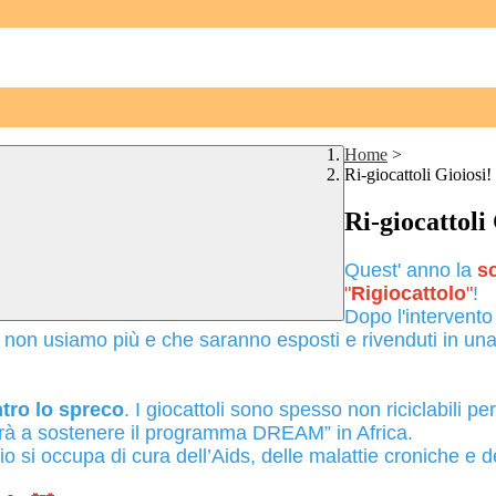
Home
>
Ri-giocattoli Gioiosi!
Ri-giocattoli 
Quest' anno la
s
"
Rigiocattolo
"
!
Dopo l'intervento
he non usiamo più e che saranno esposti e rivenduti in u
ntro lo spreco
. I giocattoli sono spesso non riciclabili 
virà a sostenere il programma DREAM” in Africa.
i occupa di cura dell’Aids, delle malattie croniche e dell