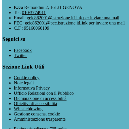
P.zza Remondini 2, 16131 GENOVA
Tel:
010/3774911
Email:
geic862001@istruzione.it
Link per inviare una mail
PEC:
geic862001@pec.istruzione.it
Link per inviare una mail
C.F.: 95160060109
Seguici su
Facebook
Twitter
Sezione Link Utili
Cookie policy
Note legali
Informativa Privacy
Ufficio Relazioni con il Pubblico
Dichiarazione di accessibilità
Obiettivi di accessibilità
Whistleblowing
Gestione consensi cookie
Amministrazione trasparente
Pagina visualizzata
795
volte