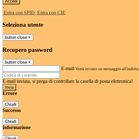
-
Entra con SPID
Entra con CIE
Seleziona utente
button close
×
Recupero password
button close
×
E-mail
Verrà inviato un messaggio all'indirizz
E-mail inviata, si prega di controllare la casella di posta elettronica!
Errore
Chiudi
Successo
Chiudi
Informazione
Chiudi