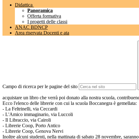
Didattica
Panoramica
Offerta formativa
I progetti delle classi
ANAC BDNCP
Area riservata Docenti e ata
Campo di ricerca per le pagine del sito
acquistare un libro che verrà poi donato alla nostra scuola, contribuend
Ecco l'elenco delle librerie con cui la scuola Boccanegra è gemellata:
- La Feltrinelli, via Ceccardi
- L'Amico immaginario, via Luccoli
- Il Libraccio, via Cairoli
- Librerie Coop, Porto Antico
- Librerie Coop, Genova Nervi
Inoltre alcuni studenti, nella mattinata di sabato 28 novembre, saranno p