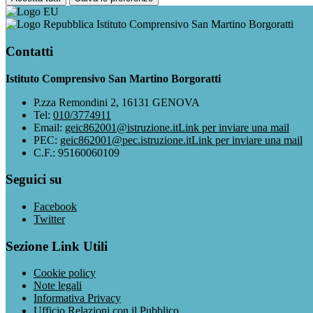
Istituto Comprensivo San Martino Borgoratti
Contatti
Istituto Comprensivo San Martino Borgoratti
P.zza Remondini 2, 16131 GENOVA
Tel:
010/3774911
Email:
geic862001@istruzione.it
Link per inviare una mail
PEC:
geic862001@pec.istruzione.it
Link per inviare una mail
C.F.: 95160060109
Seguici su
Facebook
Twitter
Sezione Link Utili
Cookie policy
Note legali
Informativa Privacy
Ufficio Relazioni con il Pubblico