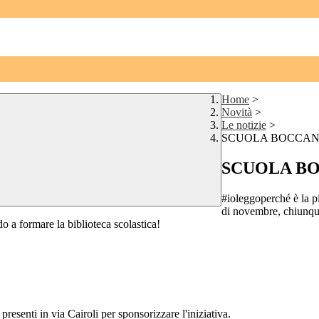
Home
>
Novità
>
Le notizie
>
SCUOLA BOCCA
SCUOLA B
#ioleggoperché è la pi
di novembre, chiunque 
o a formare la biblioteca scolastica!
resenti in via Cairoli per sponsorizzare l'iniziativa.