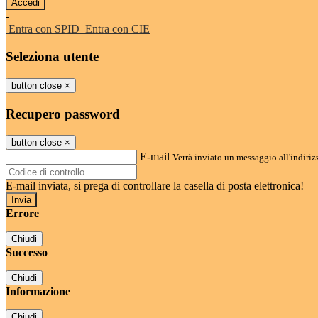
-
Entra con SPID
Entra con CIE
Seleziona utente
button close
×
Recupero password
button close
×
E-mail
Verrà inviato un messaggio all'indirizz
E-mail inviata, si prega di controllare la casella di posta elettronica!
Errore
Chiudi
Successo
Chiudi
Informazione
Chiudi