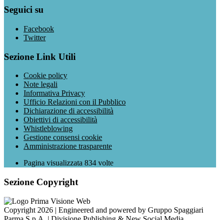
Seguici su
Facebook
Twitter
Sezione Link Utili
Cookie policy
Note legali
Informativa Privacy
Ufficio Relazioni con il Pubblico
Dichiarazione di accessibilità
Obiettivi di accessibilità
Whistleblowing
Gestione consensi cookie
Amministrazione trasparente
Pagina visualizzata
834
volte
Sezione Copyright
Copyright 2026 | Engineered and powered by Gruppo Spaggiari
Parma S.p.A. | Divisione Publishing & New Social Media