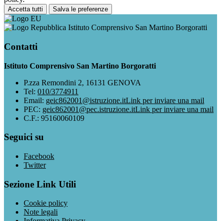
Accetta tutti
Salva le preferenze
Istituto Comprensivo San Martino Borgoratti
Contatti
Istituto Comprensivo San Martino Borgoratti
P.zza Remondini 2, 16131 GENOVA
Tel:
010/3774911
Email:
geic862001@istruzione.it
Link per inviare una mail
PEC:
geic862001@pec.istruzione.it
Link per inviare una mail
C.F.: 95160060109
Seguici su
Facebook
Twitter
Sezione Link Utili
Cookie policy
Note legali
Informativa Privacy