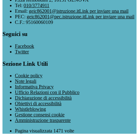
Tel:
010/3774911
Email:
geic862001@istruzione.it
Link per inviare una mail
PEC:
geic862001@pec.istruzione.it
Link per inviare una mail
C.F.: 95160060109
Seguici su
Facebook
Twitter
Sezione Link Utili
Cookie policy
Note legali
Informativa Privacy
Ufficio Relazioni con il Pubblico
Dichiarazione di accessibilità
Obiettivi di accessibilità
Whistleblowing
Gestione consensi cookie
Amministrazione trasparente
Pagina visualizzata
1471
volte