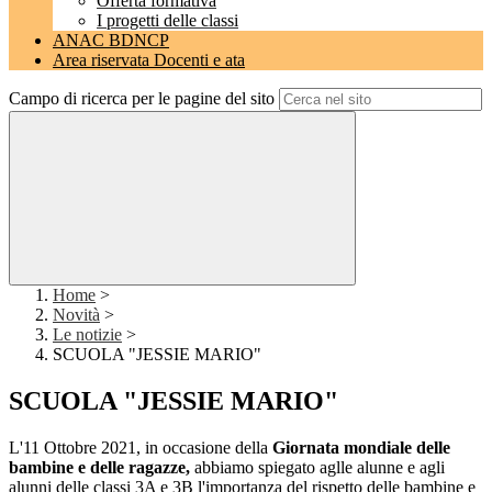
Offerta formativa
I progetti delle classi
ANAC BDNCP
Area riservata Docenti e ata
Campo di ricerca per le pagine del sito
Home
>
Novità
>
Le notizie
>
SCUOLA "JESSIE MARIO"
SCUOLA "JESSIE MARIO"
L'11 Ottobre 2021, in occasione della
Giornata mondiale delle
bambine
e delle ragazze,
abbiamo spiegato aglle alunne e agli
alunni delle classi 3A e 3B l'importanza del rispetto delle bambine e