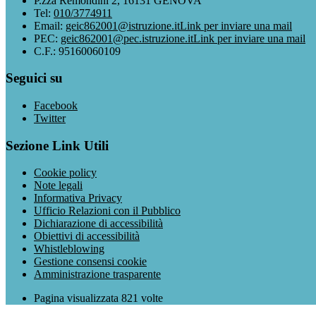
P.zza Remondini 2, 16131 GENOVA
Tel:
010/3774911
Email:
geic862001@istruzione.it
Link per inviare una mail
PEC:
geic862001@pec.istruzione.it
Link per inviare una mail
C.F.: 95160060109
Seguici su
Facebook
Twitter
Sezione Link Utili
Cookie policy
Note legali
Informativa Privacy
Ufficio Relazioni con il Pubblico
Dichiarazione di accessibilità
Obiettivi di accessibilità
Whistleblowing
Gestione consensi cookie
Amministrazione trasparente
Pagina visualizzata
821
volte