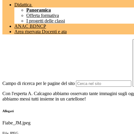
Didattica
Panoramica
Offerta formativa
I progetti delle classi
ANAC BDNCP
Area riservata Docenti e ata
Campo di ricerca per le pagine del sito
Con l'esperta A. Calcagno abbiamo osservato tante immagini sugli ogget
abbiamo messi tutti insieme in un cartellone!
Allegati
Fiabe_JM.jpeg
File JPEG