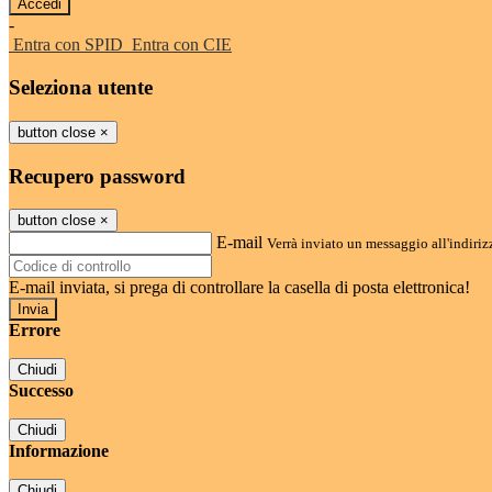
-
Entra con SPID
Entra con CIE
Seleziona utente
button close
×
Recupero password
button close
×
E-mail
Verrà inviato un messaggio all'indirizz
E-mail inviata, si prega di controllare la casella di posta elettronica!
Errore
Chiudi
Successo
Chiudi
Informazione
Chiudi