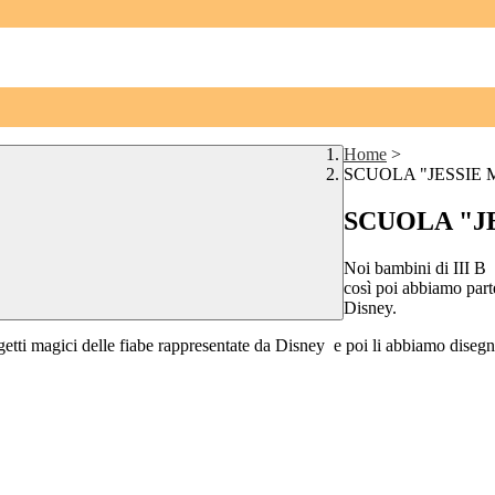
Home
>
SCUOLA "JESSIE 
SCUOLA "J
Noi bambini di III B 
così poi abbiamo part
Disney.
ti magici delle fiabe rappresentate da Disney e poi li abbiamo disegnati