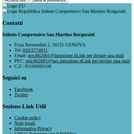
Accetta tutti
Salva le preferenze
Istituto Comprensivo San Martino Borgoratti
Contatti
Istituto Comprensivo San Martino Borgoratti
P.zza Remondini 2, 16131 GENOVA
Tel:
010/3774911
Email:
geic862001@istruzione.it
Link per inviare una mail
PEC:
geic862001@pec.istruzione.it
Link per inviare una mail
C.F.: 95160060109
Seguici su
Facebook
Twitter
Sezione Link Utili
Cookie policy
Note legali
Informativa Privacy
Ufficio Relazioni con il Pubblico