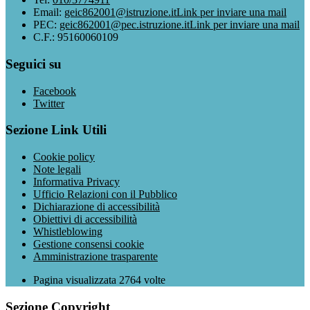
Email:
geic862001@istruzione.it
Link per inviare una mail
PEC:
geic862001@pec.istruzione.it
Link per inviare una mail
C.F.: 95160060109
Seguici su
Facebook
Twitter
Sezione Link Utili
Cookie policy
Note legali
Informativa Privacy
Ufficio Relazioni con il Pubblico
Dichiarazione di accessibilità
Obiettivi di accessibilità
Whistleblowing
Gestione consensi cookie
Amministrazione trasparente
Pagina visualizzata
2764
volte
Sezione Copyright