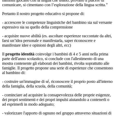
bambini giocano con la lingua che usano, provano il piacere di
comunicare, si cimentano con l’esplorazione della lingua scritta.”
Pertanto il nostro progetto educativo si propone di:
- accrescere le competenze linguistiche del bambino sia sul versante
espressivo sia su quello della comprensione
- acquisire nuove abilità (es. ascoltare esperienze raccontate da altri,
farsi un’idea personale e manifestarla, saper riconoscere e
manifestare idee e opinioni degli altri, ecc)
Il
progetto identità
coinvolge i bambini di 4 e 5 anni nella prima
parte dell'anno scolastico, si conclude con l'allestimento di una
mostra contenente gli elaborati dei bambini, rivolta soprattutto alle
famiglie. Il progetto propone una serie di esperienze che consentono
al bambino di:
- costruire un'immagine di sé, riconoscere il proprio posto all'interno
della famiglia, della scuola, della comunità;
- cominciare ad acquisire la consapevolezza delle proprie esigenze,
dei propri sentimenti e dei propri impulsi aiutandolo a contenerli o
ad esprimerli in modo adeguato;
- valorizzare l'apporto di ognuno nel gruppo attraverso situazioni di