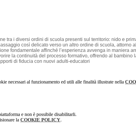
tra i diversi ordini di scuola presenti sul territorio: nido e primar
assaggio così delicato verso un altro ordine di scuola, attorno 
dizione fondamentale affinché l’esperienza avvenga in maniera a
favorire la continuità del processo formativo, offrendo al bambino
apporti di fiducia con nuovi adulti-educatori
kie necessari al funzionamento ed utili alle finalità illustrate nella
COO
attaforma e non è possibile disabilitarli.
isionare la
COOKIE POLICY
.