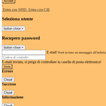
-
Entra con SPID
Entra con CIE
Seleziona utente
button close
×
Recupero password
button close
×
E-mail
Verrà inviato un messaggio all'indirizz
E-mail inviata, si prega di controllare la casella di posta elettronica!
Errore
Chiudi
Successo
Chiudi
Informazione
Chiudi