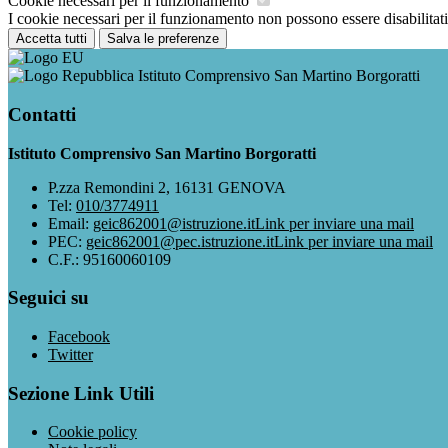
Cookie necessari per il funzionamento
I cookie necessari per il funzionamento non possono essere disabilitati.
Accetta tutti
Salva le preferenze
Istituto Comprensivo San Martino Borgoratti
Contatti
Istituto Comprensivo San Martino Borgoratti
P.zza Remondini 2, 16131 GENOVA
Tel:
010/3774911
Email:
geic862001@istruzione.it
Link per inviare una mail
PEC:
geic862001@pec.istruzione.it
Link per inviare una mail
C.F.: 95160060109
Seguici su
Facebook
Twitter
Sezione Link Utili
Cookie policy