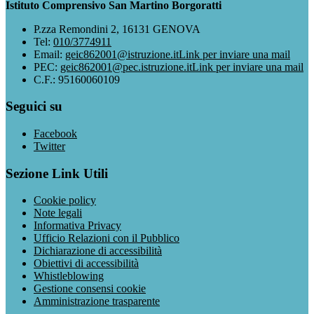
Istituto Comprensivo San Martino Borgoratti
P.zza Remondini 2, 16131 GENOVA
Tel:
010/3774911
Email:
geic862001@istruzione.it
Link per inviare una mail
PEC:
geic862001@pec.istruzione.it
Link per inviare una mail
C.F.: 95160060109
Seguici su
Facebook
Twitter
Sezione Link Utili
Cookie policy
Note legali
Informativa Privacy
Ufficio Relazioni con il Pubblico
Dichiarazione di accessibilità
Obiettivi di accessibilità
Whistleblowing
Gestione consensi cookie
Amministrazione trasparente