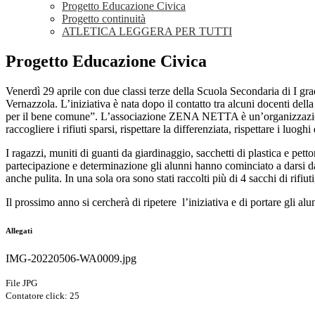
Progetto Educazione Civica
Progetto continuità
ATLETICA LEGGERA PER TUTTI
Progetto Educazione Civica
Venerdì 29 aprile con due classi terze della Scuola Secondaria di I gr
Vernazzola. L’iniziativa è nata dopo il contatto tra alcuni docenti de
per il bene comune”. L’associazione ZENA NETTA è un’organizzazione di 
raccogliere i rifiuti sparsi, rispettare la differenziata, rispettare i lu
I ragazzi, muniti di guanti da giardinaggio, sacchetti di plastica e pet
partecipazione e determinazione gli alunni hanno cominciato a darsi da 
anche pulita. In una sola ora sono stati raccolti più di 4 sacchi di rifiut
Il prossimo anno si cercherà di ripetere l’iniziativa e di portare gli al
Allegati
IMG-20220506-WA0009.jpg
File JPG
Contatore click: 25