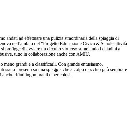
 andati ad effettuare una pulizia straordinaria della spiaggia di
 Genova nell’ambito del “Progetto Educazione Civica & Scuole:attività
 prefigge di avviare un circuito virtuoso stimolando i cittadini a
iche abusive, tutto in collaborazione anche con AMIU.
iù o meno grandi e a classificarli. Con grande entusiasmo,
fiuti siano presenti su una spiaggia che a colpo d'occhio può sembrare
ti anche rifiuti ingombranti e pericolosi.