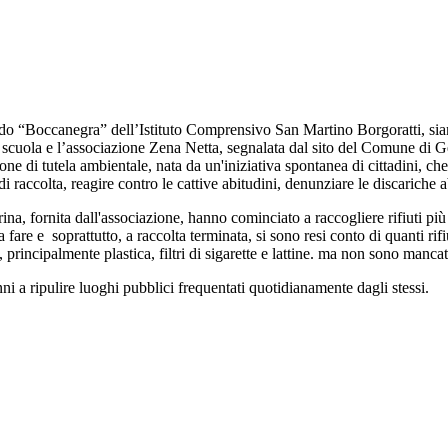
ado “Boccanegra” dell’Istituto Comprensivo San Martino Borgoratti, siamo
lla scuola e l’associazione Zena Netta, segnalata dal sito del Comune di
tutela ambientale, nata da un'iniziativa spontanea di cittadini, che si
oghi di raccolta, reagire contro le cattive abitudini, denunziare le discar
torina, fornita dall'associazione, hanno cominciato a raccogliere rifiuti p
fare e soprattutto, a raccolta terminata, si sono resi conto di quanti ri
i, principalmente plastica, filtri di sigarette e lattine. ma non sono manca
unni a ripulire luoghi pubblici frequentati quotidianamente dagli stessi.