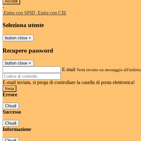
-
Entra con SPID
Entra con CIE
Seleziona utente
button close
×
Recupero password
button close
×
E-mail
Verrà inviato un messaggio all'indirizz
E-mail inviata, si prega di controllare la casella di posta elettronica!
Errore
Chiudi
Successo
Chiudi
Informazione
Chiudi