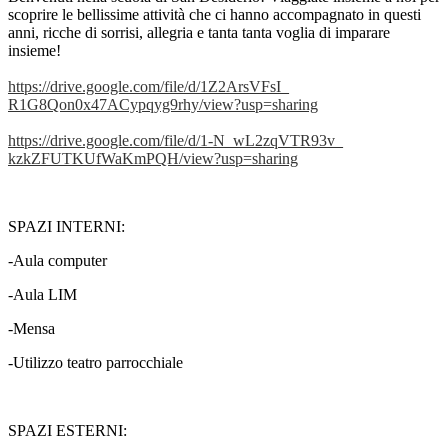
scoprire le bellissime attività che ci hanno accompagnato in questi
anni, ricche di sorrisi, allegria e tanta tanta voglia di imparare
insieme!
https://drive.google.com/file/
d/1Z2ArsVFsI_
R1G8Qon0x47ACypqyg9rhy/view?
usp=sharing
https://drive.google.com/file/
d/1-N_wL2zqVTR93v_
kzkZFUTKUfWaKmPQH/view?usp=
sharing
SPAZI INTERNI:
-Aula computer
-Aula LIM
-Mensa
-Utilizzo teatro parrocchiale
SPAZI ESTERNI: