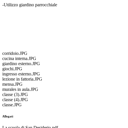
-Utilizzo giardino parrocchiale
corridoio.JPG
cucina interna.JPG
giardino esterno.JPG
giochi.JPG
ingresso esterno.JPG
lezione in fattoria.JPG
mensa.JPG
murales in aula.JPG
classe (3).JPG
classe (4).JPG
classe.JPG
Allegati
La scuola di San Desiderio.pdf