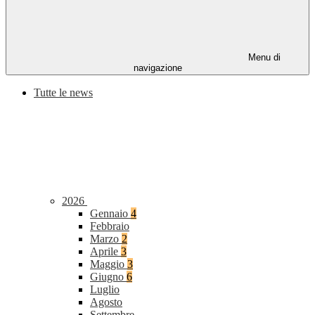
Menu di
navigazione
Tutte le news
2026
Gennaio
4
Febbraio
Marzo
2
Aprile
3
Maggio
3
Giugno
6
Luglio
Agosto
Settembre