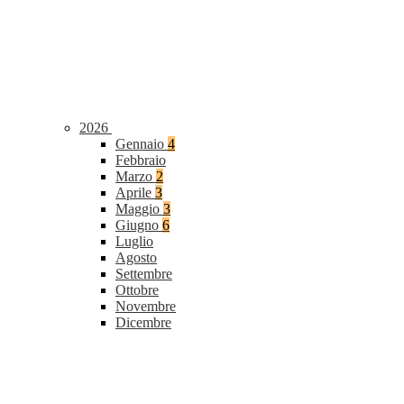
2026
Gennaio
4
Febbraio
Marzo
2
Aprile
3
Maggio
3
Giugno
6
Luglio
Agosto
Settembre
Ottobre
Novembre
Dicembre