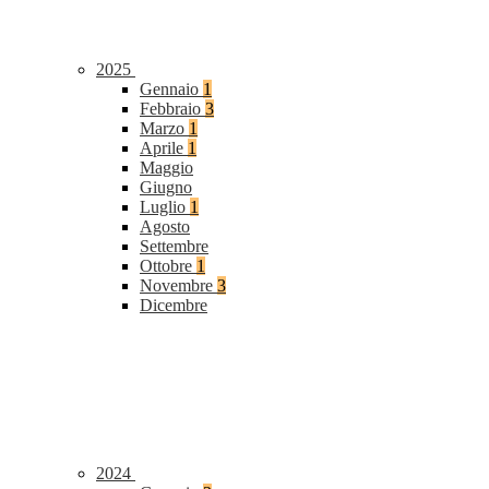
2025
Gennaio
1
Febbraio
3
Marzo
1
Aprile
1
Maggio
Giugno
Luglio
1
Agosto
Settembre
Ottobre
1
Novembre
3
Dicembre
2024