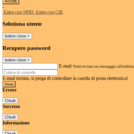
-
Entra con SPID
Entra con CIE
Seleziona utente
button close
×
Recupero password
button close
×
E-mail
Verrà inviato un messaggio all'indirizz
E-mail inviata, si prega di controllare la casella di posta elettronica!
Errore
Chiudi
Successo
Chiudi
Informazione
Chiudi