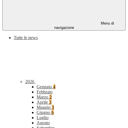
Menu di
navigazione
Tutte le news
2026
Gennaio
4
Febbraio
Marzo
2
Aprile
3
Maggio
3
Giugno
6
Luglio
Agosto
Settembre