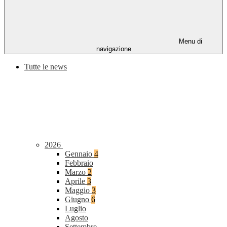
Menu di
navigazione
Tutte le news
2026
Gennaio
4
Febbraio
Marzo
2
Aprile
3
Maggio
3
Giugno
6
Luglio
Agosto
Settembre