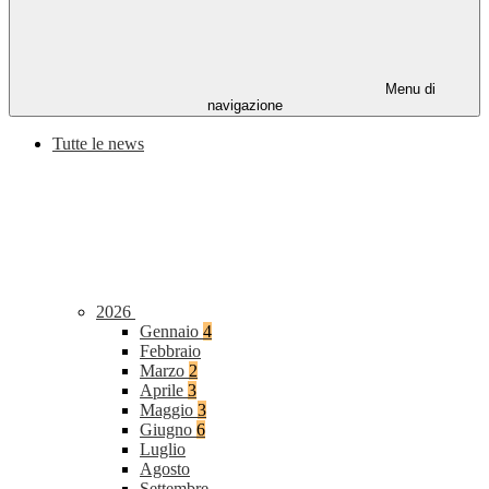
Menu di
navigazione
Tutte le news
2026
Gennaio
4
Febbraio
Marzo
2
Aprile
3
Maggio
3
Giugno
6
Luglio
Agosto
Settembre